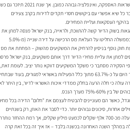
הקריפטו, חיסונים, שגרת קורונה, שיבושים בשרשראות האספקה, ואינפלציה גבוהה כמובן. אך שנת 21
בר כל שיא אפשרי עם ביקושים חסרי תקדים לדירות בקרב צעירים
 בהיקף העסקאות ועליית המחירים.
ות בשוק הדיור קשה להתווכח, ולראייה, בנק ישראל מנסה למתן את
הביקוש בקרב המשקיעים עם הגבלת המינוף, ובממשלה החליטו על העלאת מס הרכישה על דירה שנייה (מ-5.0%
 הצעת חוק נוסף בניסיון להרחיק את המשקיעים מהשוק – הפחתת את מס
ים למתן את עליית מחירי הדיור דרך אותם משקיעים, בנק ישראל פרס
י הסקירה מסתבר כי משקל המשקיעים דווקא נותר יציב. לעומת זאת,
משקל הצעירים הוא זה שגדל משמעותית ועומד היום על כ-63.7% מתוך כלל הפעילות באשראי למגורים, בעוד שב
59.4. כמו כן, מהסקירה עולה כי חלה הרעה בחלק ממדדי איכות האשראי לדיור, בין היתר לא
-75% מערך הנכס.
וגדל, כאשר הם מעוניינים להבטיח לעצמם את "חלום" הדירה בכל מחיר
מילים אחרות, סיכונים גבוהים יותר. כדי לסבר את האוזן, רק בשנתיים
האחרונות היקף המשכנתא הממוצעת בישראל עלה מכ-700 אלף שקלים לכמעט מיליון שקלים, אך רמת ההחזר נותרה
לה במהלך השנה האחרונה בכשנה בלבד – אז איך זה בכל זאת קרה