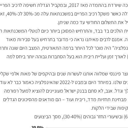
שההחזר נותר יחסית יציב? אפקט הריבית הנמוכה שיורדת בהתמדה מאז 2017, ובמקביל הגדלת חשיפה לרכיב הפ
בשנה האחרונה החשיפה לריבית בנק ישראל גדלה כאשר משקל רכיב הפריים במ
זיל את התשלום החודשי עד כמה שניתן.
ת הולכים בד בבד, והתרחיש המסוכן ביותר כיום לנוטלי המשכנתאות ה
 אמנם לרבים מאיתנו נראה כי מדובר בתרחיש בעל סבירות מאוד
פלציה" היה מוכר לכל היותר ברמה התאורטית, המצב היום שונה ותרח
לאורך זמן ועליית ריבית הוא בעל הסתברות גבוהה יותר ביחס למה
 פיננסי שמלווה אותנו לעשרות שנים ובהיקפים של מאות אלפי שקלי
ויותר, ועל כן, אנו חייבים לדעת לנהל את הסיכונים שלנו. במיוחד היום ובמבט ל-2022 שהאינפלציה כאמור כבר לא עוד
ך וגדל. אגב, לא סתם בבנק ישראל מעוניינים להוציא לפועל רפורמה
בחינת תחזיות מדד, ריבית ועוד – הם מודאגים מהסיכונים הגדלים
יפות שבידי הלקוח.