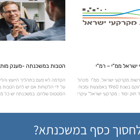
ישראל ממ"י – רמ"י
הטבות במשכנתה -מענק מותנ
רשות מקרקעי ישראל. ממ"י מינהל
הקדמה לא פעם בתהליך הייעוץ והליוו
מקרקעי ישראל הוקם בשנת 1960 באמצעות ומכוח
על ידי הלקוחות אם יש להם הטבות 
 חוק יסוד : מקרקעי ישראל" עיקרי
הסטטוס שלהם. במשכנתה יש כל מיני
לחסוך כסף במשכנתא?