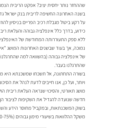
על רקע ביטול מגבלת רכיב הפריים בניסיון להו
כידוע, בדרך כלל אינפלציה גבוהה והעלאת ריבי
ללא ספק התעוררותה המחודשת של האינפלציה.
נמוכה, אך בעוד שבשנים האחרונות המושג "אינ
של אינפלציה גבוהה (בהשוואה למה שהתרגלנו) 
שהתרגלנו בעבר.
בשורה התחתונה, אל תשכחו שמשכנתא היא מוצר
מושג תאורטי, והסיכוי שנראה העלאת ריבית הול
חדשה שנועדה להגדיל את השקיפות לציבור הן מ
בשוק המשכנתאות, ובמקביל מחוסר הידע והשק
משקל ההלוואות בשיעורי מימון גבוהים (60-75%) ובשיעורי החזר גבוהים (30-40%), מסך הביצועים