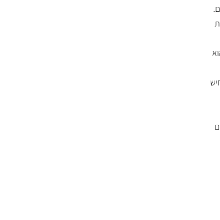
ריים.
שכנתאות עלה מכ-30% לכ-40%, זאת
וא
יש
ם