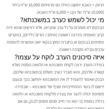
הרווק + האבא יחושבו כאילו הם מרוויחים 16,000 ש"ח ביחד
(10,000 ש"ח של הבן + 6,000 ש"ח האבא).
מי יכול לשמש כערב במשכנתא?
הבנקים לא סומכים על כל ערב שתביאו, אלא דורשים שהוא יהיה
קרוב משפחה מדרגה ראשונה (אחים / הורים /ילדים), במקרים
מסוימים בבנקים או בחברת החוץ בנקאי ישנו אפשרות להוספת
ערבים גם לא מקרבה ראשונה.
איזה סיכונים הערב לוקח על עצמו?
במידה והערב ירצה לקחת משכנתא או הלוואה נוספת (שלא
קשורה אליכם), והוא מוגדר כערב משלם (במשכנתא שלכם),
הבנק שאמור להעמיד לו את המשכנתא יתחשב בכך ובעצם
ירשום לו בטור ההתחייבויות סעיף של משכנתא – שבמידה
מסוימת יכולה להצר את צעדיו מלקחת משכנתא או הלוואה
גדולה נוספת (כי הוא הרי חייב סכום מסוים לבנק, גם אם
המשכנתא בעיקרה רשומה גם עליכם).