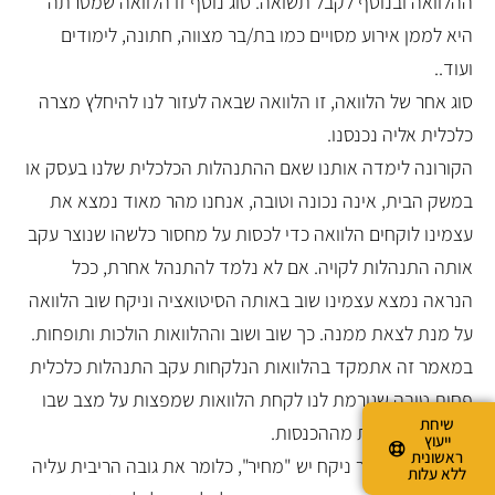
ההלוואה ובנוסף לקבל תשואה. סוג נוסף זו הלוואה שמטרתה
היא לממן אירוע מסויים כמו בת/בר מצווה, חתונה, לימודים
ועוד..
סוג אחר של הלוואה, זו הלוואה שבאה לעזור לנו להיחלץ מצרה
כלכלית אליה נכנסנו.
הקורונה לימדה אותנו שאם ההתנהלות הכלכלית שלנו בעסק או
במשק הבית, אינה נכונה וטובה, אנחנו מהר מאוד נמצא את
עצמינו לוקחים הלוואה כדי לכסות על מחסור כלשהו שנוצר עקב
אותה התנהלות לקויה. אם לא נלמד להתנהל אחרת, ככל
הנראה נמצא עצמינו שוב באותה הסיטואציה וניקח שוב הלוואה
על מנת לצאת ממנה. כך שוב ושוב וההלוואות הולכות ותופחות.
במאמר זה אתמקד בהלוואות הנלקחות עקב התנהלות כלכלית
פחות טובה שגורמת לנו לקחת הלוואות שמפצות על מצב שבו
שיחת
ההוצאות גדולות מההכנסות.
ייעוץ
ראשונית
לכל הלוואה אשר ניקח יש "מחיר", כלומר את גובה הריבית עליה
ללא עלות