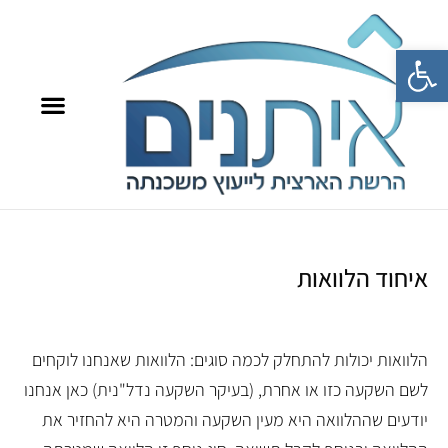
פתח סרגל נגישות
מרכז הידע איתנים​
8709*
איתנים TV
בית הספר למשכנתא
בחרו את היועץ שלכם
איחוד הלוואות
הלוואות יכולות להתחלק לכמה סוגים: הלוואות שאנחנו לוקחים
לשם השקעה כזו או אחרת, (בעיקר השקעה נדל"נית) כאן אנחנו
יודעים שההלוואה היא מעין השקעה והמטרה היא להחזיר את