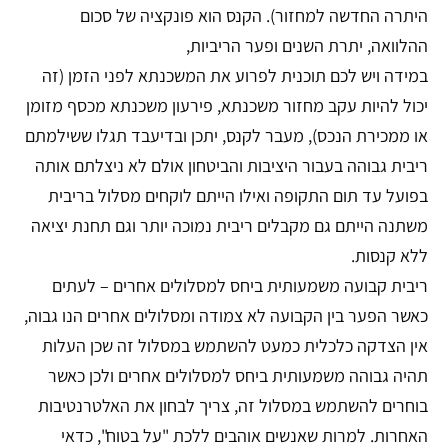
היתרה החדשה למחזור). הקנס הוא פונקציה של סכום
ההלוואה, יתרת השנים ופער הריביות,
במידה ויש לכם תוכנית לפרוע את המשכנתא לפני הזמן (זה
יכול להיות עקב מחזור משכנתא, פירעון משכנתא מכסף מזומן
או ממכירת הנכס), מעבר לקנס, יתכן ובדיעבד תגלו ששילמתם
ריבית גבוהה בעבור היציבות והביטחון אולם לא ניצלתם אותה
בפועל עד תום התקופה ואילו הייתם לוקחים מסלול בריבית
משתנה הייתם גם מקבלים ריבית נמוכה יותר וגם תחנת יציאה
ללא קנסות.
ריבית קבועה משמעותית ביחס למסלולים אחרים – לעתים
כאשר הפער בין הקבועה לא צמודה ומסלולים אחרים הנו גבוה,
אין הצדקה כלכלית כמעט להשתמש במסלול זה שכן העלות
תהיה גבוהה משמעותית ביחס למסלולים אחרים ולכן כאשר
בוחרים להשתמש במסלול זה, צריך לבחון את האלטרנטיבות
האחרות. למרות שאנשים אוהבים ללכת "על בטוח", כדאי