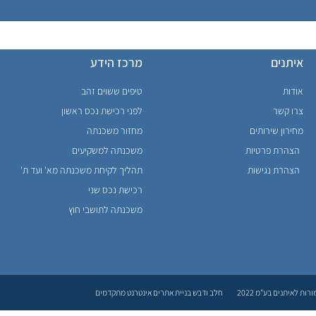
איתנים
מרכז הידע
אודות
טיפים ששוים זהב
צרו קשר
לפני רכישת נכס ראשון
מחירון שירותים
מחזור משכנתה
הצהרת פרטיות
משכנתה למשקיעים
הצהרת נגישות
תהליך לקיחת משכנתה מא' ועד ת'
רכישת נכס שני
משכנתה לתושבי חוץ
ות לאיתנים בע"מ 2022
חלב ודבש בניית אתרים אינטרנט מתקדמים