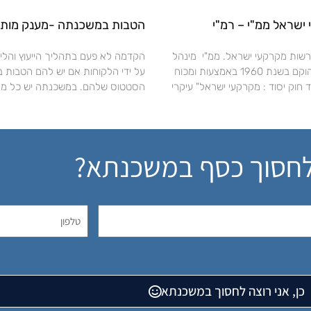
ישראל ממ"י – רמ"י
הטבות במשכנתה -מענק מותנ
רשות מקרקעי ישראל. ממ"י מינהל
הקדמה לא פעם בתהליך הייעוץ והליוו
מקרקעי ישראל הוקם בשנת 1960 באמצעות ומכוח
על ידי הלקוחות אם יש להם הטבות 
 חוק יסוד : מקרקעי ישראל" עיקרי
הסטטוס שלהם. במשכנתה יש כל מיני
לחסוך כסף במשכנתא?
כן, אני רוצה לחסוך במשכנתא