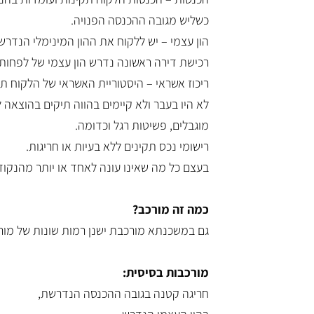
כשליש מגובה ההכנסה הפנויה.
הון עצמי – יש ללקוח את ההון המינימלי הנדרש
רכישת דירה ראשונה נדרש הון עצמי של לפחות 25% מערך הנכס, למעט מחיר למשתכן/ דירה בהנחה
ריכוז אשראי – היסטוריית האשראי של הלקוח ת
לא היו בעבר ולא קיימים בהווה תיקים בהוצאה לפ
מוגבלים, פשיטות רגל וכדומה.
רישומי נכס תקינים ללא בעיות או חריגות.
בעצם כל מה שאינו עונה לאחד או יותר מהנקוד
כמה זה מורכב?
גם במשכנתא מורכבת ישנן רמות שונות של מור
מורכבות בסיסית:
חריגה קטנה בגובה ההכנסה הנדרשת,