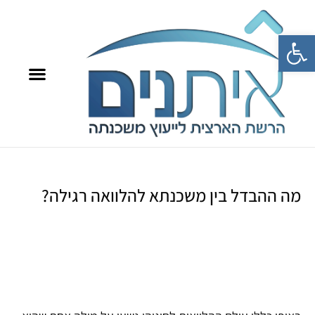
פתח סרגל נגישות
8709*
איתנים TV
מה ההבדל בין משכנתא להלוואה רגילה?