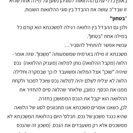
באופן כללי עולם ההלוואות לסוגיהן נשען על מילה אחת שהיא
זו שבד"כ עושה את ההבדל בין סוגי ההלוואות השונות.
"
בטחון"
ולכן גם ההבדל בין הלוואה רגילה למשכנתא הוא קודם כל
במילה אחת "בטחון".
עכשיו אפשר להתחיל להסביר…
משכנתא זו מילה בארמית שמשמעותה "מִשְכּוּן". שזה אומר-
הלווה (מקבל ההלוואה) נותן למלווה (מעניק ההלוואה) נכס
שיהיה "שוכן" אצל המלווה ומשועבד לו כך שבמקרה וחלילה
הלווה לא יצליח לשלם יהיה למלווה נכס שיוכל למכור ולקחת
ממנו את הכסף. כמובן, שלאחר שהלווה סיים להחזיר את
ההלוואה הוא יקבל את הנכס הממושכן בחזרה.
לכן, כשאנו אומרים משכנתא אנו מתכוונים לסוג של הלוואה
שהיא כנגד משכון של נכס. תכלס' היום בהלוואת המשכנתא לא
ממשכנים אלא רק משעבדים את הנכס. (משכון זה שהנכס